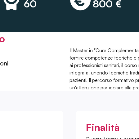
60
800 €
so
Il Master in "Cure Complementar
fornire competenze teoriche e 
oni
ai professionisti sanitari, il cors
integrata, unendo tecniche tradi
pazienti. Il percorso formativo 
un'attenzione particolare alla pra
Finalità