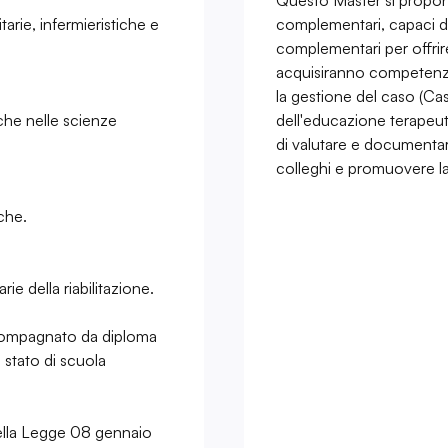
Questo Master si propone
tarie, infermieristiche e
complementari, capaci di 
complementari per offrire
acquisiranno competenze i
la gestione del caso (C
che nelle scienze
dell'educazione terapeut
di valutare e documentare
colleghi e promuovere l
che.
e della riabilitazione.
ccompagnato da diploma
 stato di scuola
0 della Legge 08 gennaio