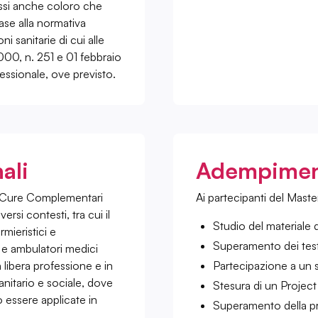
ssi anche coloro che
ase alla normativa
i sanitarie di cui alle
000, n. 251 e 01 febbraio
ofessionale, ove previsto.
ali
Adempiment
in Cure Complementari
Ai partecipanti del Mast
rsi contesti, tra cui il
Studio del materiale d
mieristici e
Superamento dei test 
e, e ambulatori medici
a libera professione e in
Partecipazione a un 
anitario e sociale, dove
Stesura di un Projec
essere applicate in
Superamento della pr