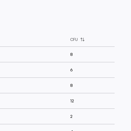
CFU
8
6
8
12
2