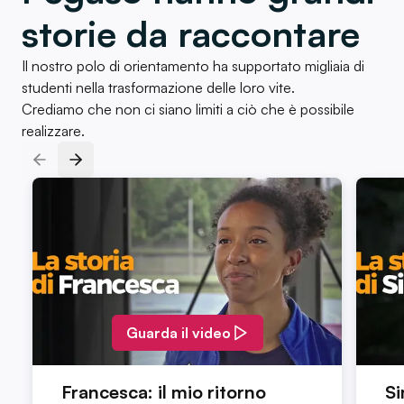
storie da raccontare
Il nostro polo di orientamento ha supportato migliaia di
studenti nella trasformazione delle loro vite.
Crediamo che non ci siano limiti a ciò che è possibile
realizzare.
Slide precedente
Prossima slide
Guarda il video
Francesca: il mio ritorno
Si