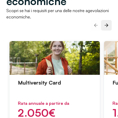
economiche
Scopri se hai i requisiti per una delle nostre agevolazioni
economiche.
Slide prec
Pross
Multiversity Card
Fu
Rata annuale a partire da
Ra
2.050
€