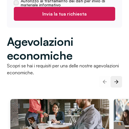
Autorizzo al trattamento dei dati per invio di
materiale informativo
Invia la tua richiesta
Agevolazioni
economiche
Scopri se hai i requisiti per una delle nostre agevolazioni
economiche.
Slide prec
Pross