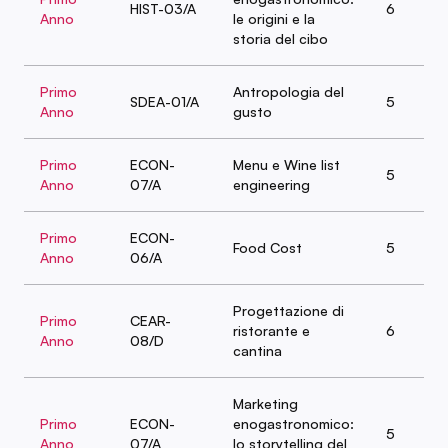
HIST-03/A
6
Anno
le origini e la
storia del cibo
Primo
Antropologia del
SDEA-01/A
5
Anno
gusto
Primo
ECON-
Menu e Wine list
5
Anno
07/A
engineering
Primo
ECON-
Food Cost
5
Anno
06/A
Progettazione di
Primo
CEAR-
ristorante e
6
Anno
08/D
cantina
Marketing
Primo
ECON-
enogastronomico:
5
Anno
07/A
lo storytelling del