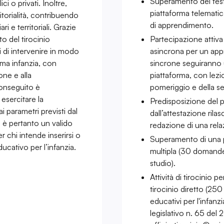
Superamento dei test 
ci o privati. Inoltre,
piattaforma telematica 
itorialità, contribuendo
di apprendimento.
ri e territoriali. Grazie
to del tirocinio
Partecipazione attiva a
i di intervenire in modo
asincrona per un appr
ima infanzia, con
sincrone seguiranno 
ione e alla
piattaforma, con lezi
 conseguito è
pomeriggio e della se
esercitare la
Predisposizione del p
 parametri previsti dal
dall’attestazione rilas
 è pertanto un valido
redazione di una relaz
 chi intende inserirsi o
Superamento di una pr
ucativo per l’infanzia.
multipla (30 domande 
studio).
Attività di tirocinio 
tirocinio diretto (25
educativi per l'infanz
legislativo n. 65 del 