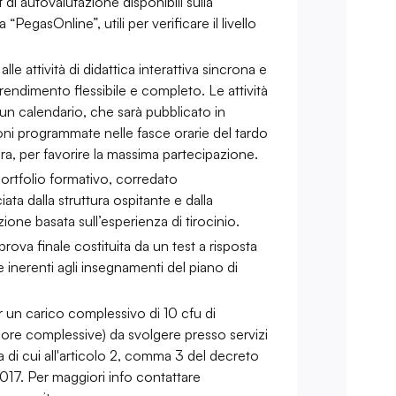
di autovalutazione disponibili sulla
“PegasOnline”, utili per verificare il livello
lle attività di didattica interattiva sincrona e
endimento flessibile e completo. Le attività
un calendario, che sarà pubblicato in
oni programmate nelle fasce orarie del tardo
ra, per favorire la massima partecipazione.
ortfolio formativo, corredato
ciata dalla struttura ospitante e dalla
ione basata sull’esperienza di tirocinio.
ova finale costituita da un test a risposta
inerenti agli insegnamenti del piano di
per un carico complessivo di 10 cfu di
0 ore complessive) da svolgere presso servizi
ia di cui all'articolo 2, comma 3 del decreto
2017. Per maggiori info contattare