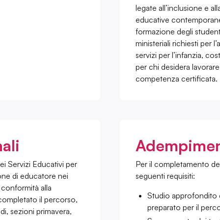
legate all’inclusione e all
educative contemporanee.
formazione degli studenti
ministeriali richiesti per
servizi per l’infanzia, c
per chi desidera lavorar
competenza certificata.
ali
Adempiment
i Servizi Educativi per
Per il completamento del 
sione di educatore nei
seguenti requisiti:
n conformità alla
Studio approfondito 
 completato il percorso,
preparato per il perc
di, sezioni primavera,