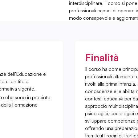
interdisciplinare, il corso si pon
professionali capaci di operare i
modo consapevole e aggiornato a
Finalità
Il corso ha come principal
enze dell’Educazione e
professionali altamente c
o di un titolo
rivolti alla prima infanzia.
ormativa vigente.
conoscenze e le abilità 
o che sono in procinto
contesti educativi per ba
e della Formazione
approccio multidisciplin
psicologici, sociologici 
sviluppare competenze pr
offrendo una preparazion
tramite il tirocinio. Part