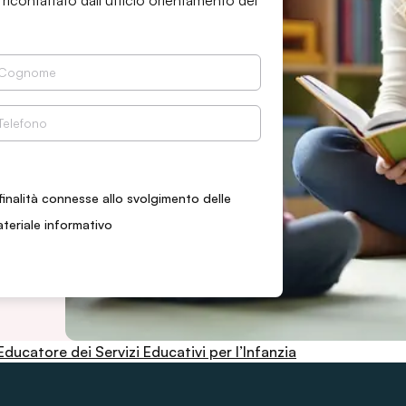
 ricontattato dall’ufficio orientamento del
finalità connesse allo svolgimento delle
ateriale informativo
ucatore dei Servizi Educativi per l’Infanzia